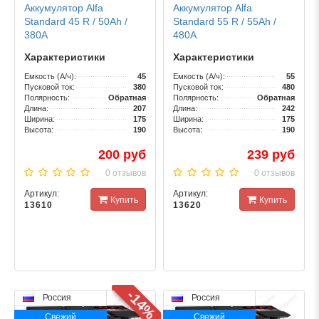
Аккумулятор Alfa
Аккумулятор Alfa
Standard 45 R / 50Ah /
Standard 55 R / 55Ah /
380А
480А
Характеристики
Характеристики
Емкость (А/ч):
45
Емкость (А/ч):
55
Пусковой ток:
380
Пусковой ток:
480
Полярность:
Обратная
Полярность:
Обратная
Длина:
207
Длина:
242
Ширина:
175
Ширина:
175
Высота:
190
Высота:
190
200 руб
239 руб
0 отзывов
0 отзывов
Артикул:
Артикул:
Купить
Купить
13610
13620
-14%
Россия
Россия
Свежий
Свежий