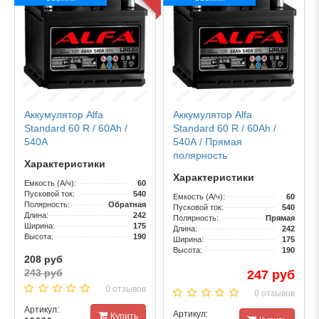
Аккумулятор Alfa
Аккумулятор Alfa
Standard 60 R / 60Ah /
Standard 60 R / 60Ah /
540А
540А / Прямая
полярность
Характеристики
Характеристики
Емкость (А/ч):
60
Пусковой ток:
540
Емкость (А/ч):
60
Полярность:
Обратная
Пусковой ток:
540
Длина:
242
Полярность:
Прямая
Ширина:
175
Длина:
242
Высота:
190
Ширина:
175
Высота:
190
208 руб
243 руб
247 руб
0 отзывов
0 отзывов
Артикул:
Артикул:
Купить