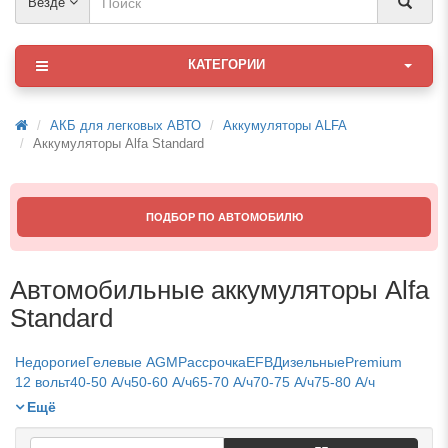
Везде
КАТЕГОРИИ
АКБ для легковых АВТО
Аккумуляторы ALFA
Аккумуляторы Alfa Standard
ПОДБОР ПО АВТОМОБИЛЮ
Автомобильные аккумуляторы Alfa
Standard
Недорогие
Гелевые AGM
Рассрочка
EFB
Дизельные
Premium
12 вольт
40-50 А/ч
50-60 А/ч
65-70 А/ч
70-75 А/ч
75-80 А/ч
80-90 А/ч
90-100 А/ч
100-110 А/ч
Свинцово-кислотные
Ещё
Необслуживаемые
Прямой (плюсовой)
Обратный (евро)
Asia
Ultra
Низкий