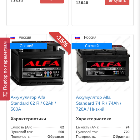
Купить
13630
13640
-15%
Россия
Россия
Подбор по параметрам
Свежий
Свежий
Аккумулятор Alfa
Аккумулятор Alfa
Standard 62 R / 62Ah /
Standard 74 R / 74Ah /
560А
720А / Низкий
Характеристики
Характеристики
Емкость (А/ч):
62
Емкость (А/ч):
74
Пусковой ток:
560
Пусковой ток:
720
Полярность:
Обратная
Полярность:
Обратная