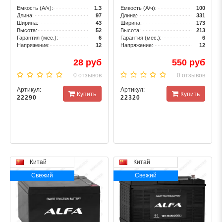
Емкость (А/ч):
1.3
Емкость (А/ч):
100
Длина:
97
Длина:
331
Ширина:
43
Ширина:
173
Высота:
52
Высота:
213
Гарантия (мес.):
6
Гарантия (мес.):
6
Напряжение:
12
Напряжение:
12
28 руб
550 руб
0 отзывов
0 отзывов
Артикул:
Артикул:
Купить
Купить
22290
22320
Китай
Китай
Свежий
Свежий