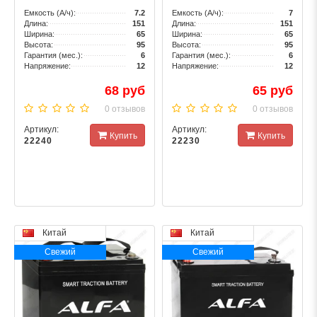
Емкость (А/ч):
7.2
Емкость (А/ч):
7
Длина:
151
Длина:
151
Ширина:
65
Ширина:
65
Высота:
95
Высота:
95
Гарантия (мес.):
6
Гарантия (мес.):
6
Напряжение:
12
Напряжение:
12
68 руб
65 руб
0 отзывов
0 отзывов
Артикул:
Артикул:
Купить
Купить
22240
22230
Китай
Китай
Свежий
Свежий