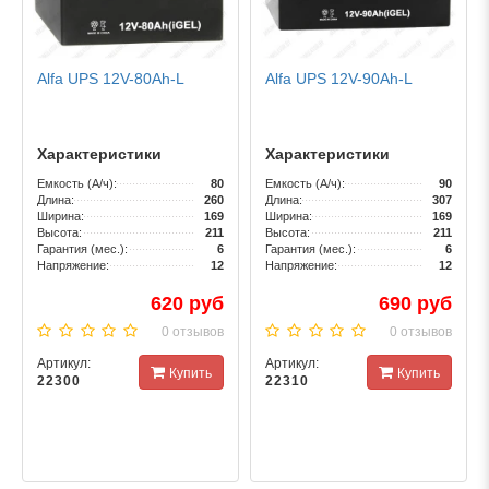
Alfa UPS 12V-80Ah-L
Alfa UPS 12V-90Ah-L
Характеристики
Характеристики
Емкость (А/ч):
80
Емкость (А/ч):
90
Длина:
260
Длина:
307
Ширина:
169
Ширина:
169
Высота:
211
Высота:
211
Гарантия (мес.):
6
Гарантия (мес.):
6
Напряжение:
12
Напряжение:
12
620 руб
690 руб
0 отзывов
0 отзывов
Артикул:
Артикул:
Купить
Купить
22300
22310