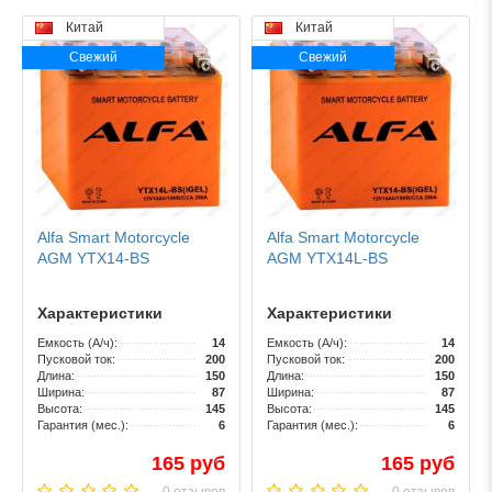
Китай
Китай
Свежий
Свежий
Alfa Smart Motorcycle
Alfa Smart Motorcycle
AGM YTX14-BS
AGM YTX14L-BS
Характеристики
Характеристики
Емкость (А/ч):
14
Емкость (А/ч):
14
Пусковой ток:
200
Пусковой ток:
200
Длина:
150
Длина:
150
Ширина:
87
Ширина:
87
Высота:
145
Высота:
145
Гарантия (мес.):
6
Гарантия (мес.):
6
165 руб
165 руб