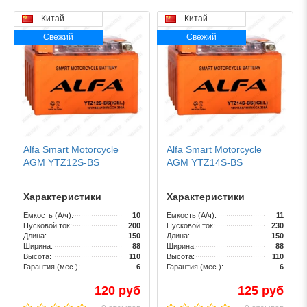
Китай
Китай
Свежий
Свежий
Alfa Smart Motorcycle
Alfa Smart Motorcycle
AGM YTZ12S-BS
AGM YTZ14S-BS
Характеристики
Характеристики
Емкость (А/ч):
10
Емкость (А/ч):
11
Пусковой ток:
200
Пусковой ток:
230
Длина:
150
Длина:
150
Ширина:
88
Ширина:
88
Высота:
110
Высота:
110
Гарантия (мес.):
6
Гарантия (мес.):
6
120 руб
125 руб