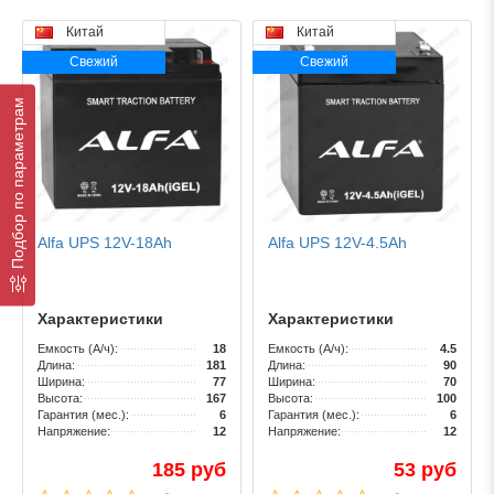
Китай
Китай
Свежий
Свежий
Подбор по параметрам
Alfa UPS 12V-18Ah
Alfa UPS 12V-4.5Ah
Характеристики
Характеристики
Емкость (А/ч):
18
Емкость (А/ч):
4.5
Длина:
181
Длина:
90
Ширина:
77
Ширина:
70
Высота:
167
Высота:
100
Гарантия (мес.):
6
Гарантия (мес.):
6
Напряжение:
12
Напряжение:
12
185 руб
53 руб