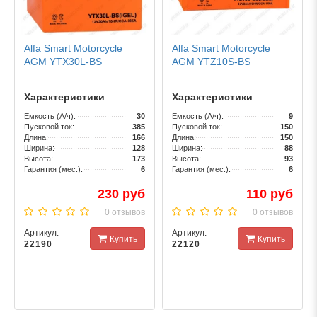
Alfa Smart Motorcycle
Alfa Smart Motorcycle
AGM YTX30L-BS
AGM YTZ10S-BS
Характеристики
Характеристики
Емкость (А/ч):
30
Емкость (А/ч):
9
Пусковой ток:
385
Пусковой ток:
150
Длина:
166
Длина:
150
Ширина:
128
Ширина:
88
Высота:
173
Высота:
93
Гарантия (мес.):
6
Гарантия (мес.):
6
230 руб
110 руб
0 отзывов
0 отзывов
Артикул:
Артикул:
Купить
Купить
22190
22120