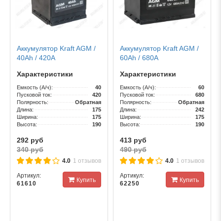
Аккумулятор Kraft AGM /
Аккумулятор Kraft AGM /
40Ah / 420А
60Ah / 680А
Характеристики
Характеристики
Емкость (А/ч):
40
Емкость (А/ч):
60
Пусковой ток:
420
Пусковой ток:
680
Полярность:
Обратная
Полярность:
Обратная
Длина:
175
Длина:
242
Ширина:
175
Ширина:
175
Высота:
190
Высота:
190
292 руб
413 руб
340 руб
490 руб
4.0
1 отзывов
4.0
1 отзывов
Артикул:
Артикул:
Купить
Купить
61610
62250