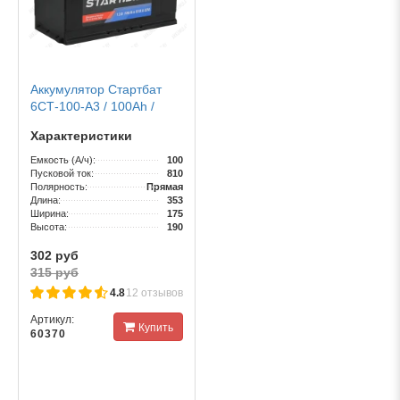
Аккумулятор Стартбат
6СТ-100-А3 / 100Ah /
810А / Прямая
Характеристики
полярность
Емкость (А/ч):
100
Пусковой ток:
810
Полярность:
Прямая
Длина:
353
Ширина:
175
Высота:
190
302 руб
315 руб
4.8
12 отзывов
Артикул:
Купить
60370