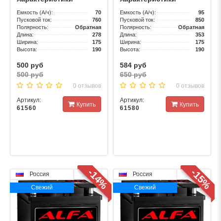
Емкость (А/ч):
70
Емкость (А/ч):
95
Пусковой ток:
760
Пусковой ток:
850
Полярность:
Обратная
Полярность:
Обратная
Длина:
278
Длина:
353
Ширина:
175
Ширина:
175
Высота:
190
Высота:
190
500 руб
584 руб
500 руб
650 руб
0 отзывов
0 отзывов
Артикул:
Артикул:
Купить
Купить
61560
61580
-14%
-15%
Россия
Россия
Свежий
Свежий