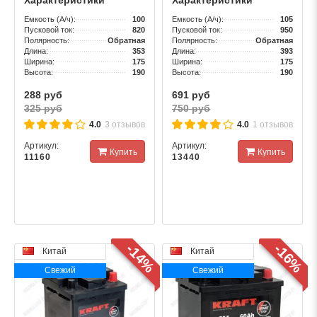
Емкость (А/ч):
100
Емкость (А/ч):
105
Пусковой ток:
820
Пусковой ток:
950
Полярность:
Обратная
Полярность:
Обратная
Длина:
353
Длина:
393
Ширина:
175
Ширина:
175
Высота:
190
Высота:
190
288 руб
691 руб
325 руб
750 руб
4.0
3 отзывов
4.0
1 отзывов
Артикул:
Артикул:
Купить
Купить
11160
13440
-14%
-16%
Китай
Китай
Свежий
Свежий