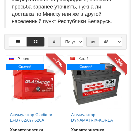
просьба заранее уточнять, нужна ли
доставка по Минску или же в другой
населенный пункт Республики Беларусь.
--7%
-4%
Россия
Китай
Свежий
Свежий
Аккумулятор Gladiator
Аккумулятор
EFB / 62Ah / 620А
DYNAMATRIX-KOREA
AGM / [DEK700] / 70Ah /
Характеристики
Характеристики