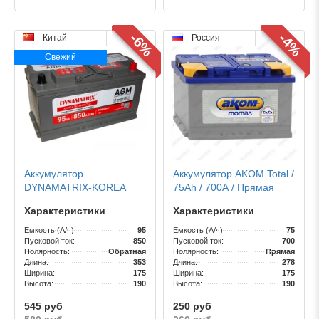
-6%
-4%
Китай
Россия
Свежий
Аккумулятор
Аккумулятор AKOM Total /
DYNAMATRIX-KOREA
75Ah / 700А / Прямая
AGM / [DEK950] / 95Ah /
полярность
Характеристики
Характеристики
850А
Емкость (А/ч):
95
Емкость (А/ч):
75
Пусковой ток:
850
Пусковой ток:
700
Полярность:
Обратная
Полярность:
Прямая
Длина:
353
Длина:
278
Ширина:
175
Ширина:
175
Высота:
190
Высота:
190
545 руб
250 руб