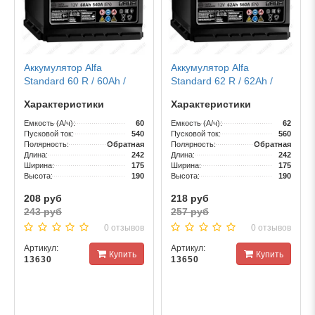
Аккумулятор Alfa
Аккумулятор Alfa
Standard 60 R / 60Ah /
Standard 62 R / 62Ah /
540А
560А
Характеристики
Характеристики
Емкость (А/ч):
60
Емкость (А/ч):
62
Пусковой ток:
540
Пусковой ток:
560
Полярность:
Обратная
Полярность:
Обратная
Длина:
242
Длина:
242
Ширина:
175
Ширина:
175
Высота:
190
Высота:
190
208 руб
218 руб
243 руб
257 руб
0 отзывов
0 отзывов
Артикул:
Артикул:
Купить
Купить
13630
13650