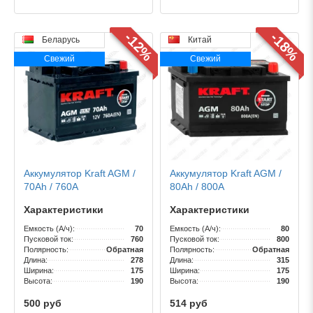
-12%
-18%
Беларусь
Китай
Свежий
Свежий
Аккумулятор Kraft AGM /
Аккумулятор Kraft AGM /
70Ah / 760А
80Ah / 800А
Характеристики
Характеристики
Емкость (А/ч):
70
Емкость (А/ч):
80
Пусковой ток:
760
Пусковой ток:
800
Полярность:
Обратная
Полярность:
Обратная
Длина:
278
Длина:
315
Ширина:
175
Ширина:
175
Высота:
190
Высота:
190
500 руб
514 руб