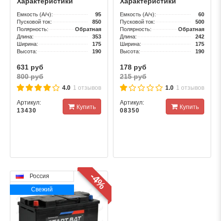
Характеристики
Характеристики
Емкость (А/ч):
95
Емкость (А/ч):
60
Пусковой ток:
850
Пусковой ток:
500
Полярность:
Обратная
Полярность:
Обратная
Длина:
353
Длина:
242
Ширина:
175
Ширина:
175
Высота:
190
Высота:
190
631 руб
178 руб
800 руб
215 руб
4.0
1 отзывов
1.0
1 отзывов
Артикул:
Артикул:
Купить
Купить
13430
08350
-4%
Россия
Свежий