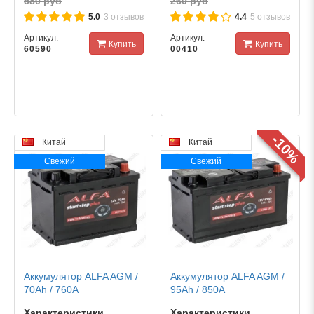
580 руб
260 руб
5.0
3 отзывов
4.4
5 отзывов
Артикул:
Артикул:
Купить
Купить
60590
00410
-10%
Китай
Китай
Свежий
Свежий
Аккумулятор ALFA AGM /
Аккумулятор ALFA AGM /
70Ah / 760А
95Ah / 850А
Характеристики
Характеристики