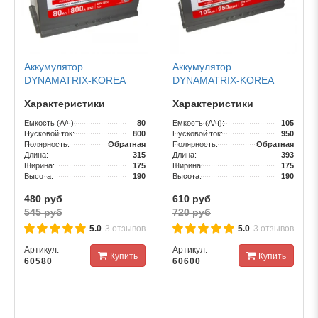
Аккумулятор
Аккумулятор
DYNAMATRIX-KOREA
DYNAMATRIX-KOREA
AGM / [DEK800] / 80Ah /
AGM / [DEK950] / 105Ah /
Характеристики
Характеристики
800А
950А
Емкость (А/ч):
80
Емкость (А/ч):
105
Пусковой ток:
800
Пусковой ток:
950
Полярность:
Обратная
Полярность:
Обратная
Длина:
315
Длина:
393
Ширина:
175
Ширина:
175
Высота:
190
Высота:
190
480 руб
610 руб
545 руб
720 руб
5.0
3 отзывов
5.0
3 отзывов
Артикул:
Артикул:
Купить
Купить
60580
60600