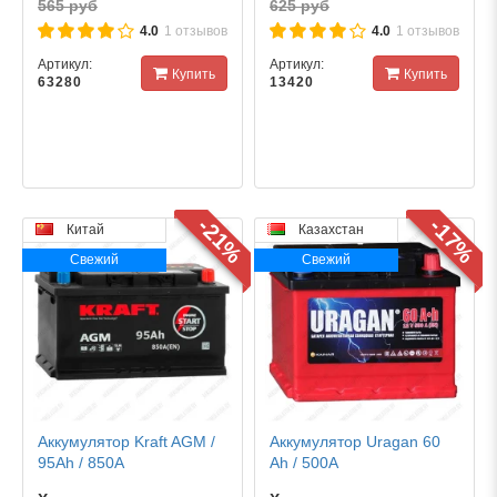
565 руб
625 руб
4.0
1 отзывов
4.0
1 отзывов
Артикул:
Артикул:
Купить
Купить
63280
13420
-21%
-17%
Китай
Казахстан
Свежий
Свежий
Аккумулятор Kraft AGM /
Аккумулятор Uragan 60
95Ah / 850А
Ah / 500А