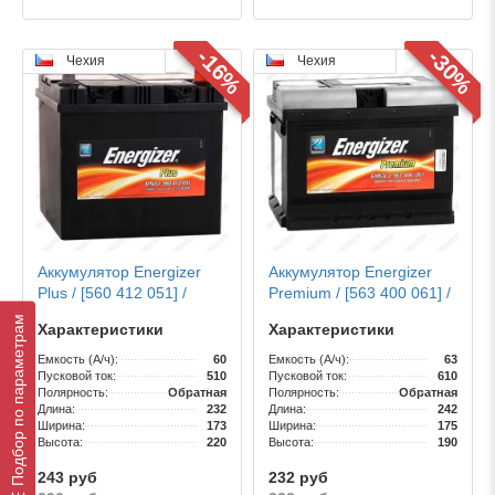
-16%
-30%
Чехия
Чехия
Аккумулятор Energizer
Аккумулятор Energizer
Plus / [560 412 051] /
Premium / [563 400 061] /
EP60J / 60Ah / 510А / Asia
EM63L2 / 63Ah / 610А
Подбор по параметрам
Характеристики
Характеристики
Емкость (А/ч):
60
Емкость (А/ч):
63
Пусковой ток:
510
Пусковой ток:
610
Полярность:
Обратная
Полярность:
Обратная
Длина:
232
Длина:
242
Ширина:
173
Ширина:
175
Высота:
220
Высота:
190
243 руб
232 руб