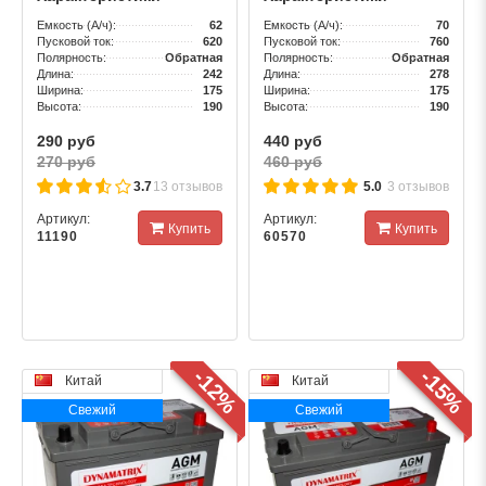
760А
Емкость (А/ч):
62
Емкость (А/ч):
70
Пусковой ток:
620
Пусковой ток:
760
Полярность:
Обратная
Полярность:
Обратная
Длина:
242
Длина:
278
Ширина:
175
Ширина:
175
Высота:
190
Высота:
190
290 руб
440 руб
270 руб
460 руб
3.7
13 отзывов
5.0
3 отзывов
Артикул:
Артикул:
Купить
Купить
11190
60570
-12%
-15%
Китай
Китай
Свежий
Свежий