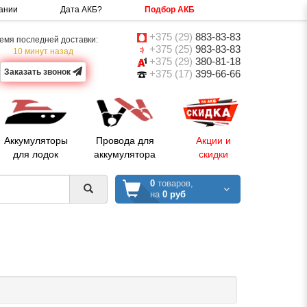
ании
Дата АКБ?
Подбор АКБ
+375 (29)
883-83-83
емя последней доставки:
+375 (25)
983-83-83
10 минут назад
+375 (29)
380-81-18
Заказать звонок
+375 (17)
399-66-66
Аккумуляторы
Провода для
Акции и
для лодок
аккумулятора
скидки
0
товаров,
на
0 руб