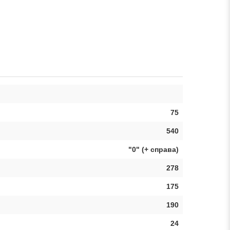
75
540
"0" (+ справа)
278
175
190
24