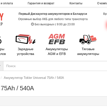
 и оплата
Гарантия и возврат
Контакты
О комп
Первый Дискаунтер аккумуляторов в Беларуси
Вр
Огромные выбор АКБ для любого типа транспорта
Без выходных с 9:00 до 23:00
оры
Зарядные
Аккумуляторы
Тяговые
клов
устройства
AGM и EFB
аккумуляторы
Аккумулятор Tokler Universal 75Ah / 540А
 75Ah / 540А