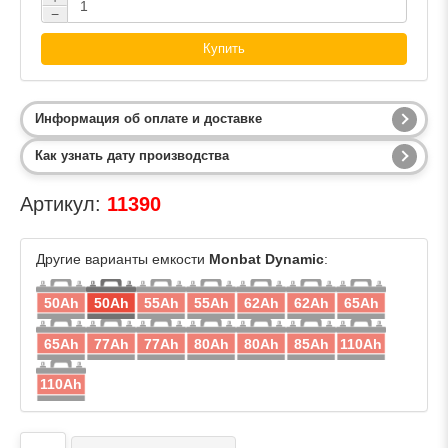
−
Купить
Информация об оплате и доставке
Как узнать дату производства
Артикул:
11390
Другие варианты емкости
Monbat Dynamic
:
50Ah
50Ah
55Ah
55Ah
62Ah
62Ah
65Ah
65Ah
77Ah
77Ah
80Ah
80Ah
85Ah
110Ah
110Ah