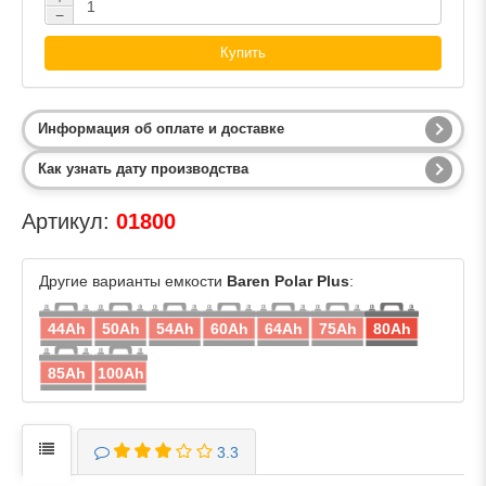
−
Купить
Информация об оплате и доставке
Как узнать дату производства
Артикул:
01800
Другие варианты емкости
Baren Polar Plus
:
44Ah
50Ah
54Ah
60Ah
64Ah
75Ah
80Ah
85Ah
100Ah
3.3